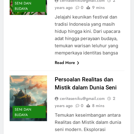
ceritaseniku@gmail.com
2
SENI DAN
years ago
0
9 mins
BUDAYA
Jelajahi keunikan festival dan
tradisi Indonesia yang masih
hidup hingga kini. Dari upacara
adat hingga perayaan budaya,
temukan warisan leluhur yang
memperkaya identitas bangsa
Read More
Persoalan Realitas dan
Mistik dalam Dunia Seni
ceritaseniku@gmail.com
2
years ago
0
8 mins
SENI DAN
Temukan keseimbangan antara
BUDAYA
Realitas dan Mistik dalam dunia
seni modern. Eksplorasi