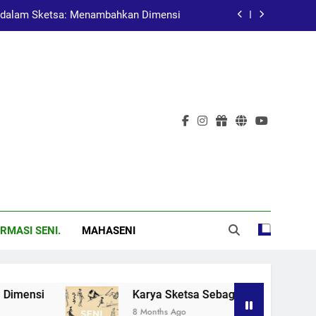
dalam Sketsa: Menambahkan Dimensi
at Pembelajaran dalam Pendidikan Seni
Pelukis Terkenal Asal China
al: Menggugah Kesadaran Melalui Karya
dalam Sketsa: Menambahkan Dimensi
at Pembelajaran dalam Pendidikan Seni
Pelukis Terkenal Asal China
RMASI SENI.
MAHASENI
nsi
Karya Sketsa Sebagai Alat Pembelajaran 
8 Months Ago