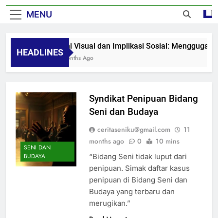
MENU
Seni Visual dan Implikasi Sosial: Menggugah K
HEADLINES
8 Months Ago
Syndikat Penipuan Bidang
Seni dan Budaya
ceritaseniku@gmail.com
11
months ago
0
10 mins
SENI DAN
“Bidang Seni tidak luput dari
BUDAYA
penipuan. Simak daftar kasus
penipuan di Bidang Seni dan
Budaya yang terbaru dan
merugikan.”