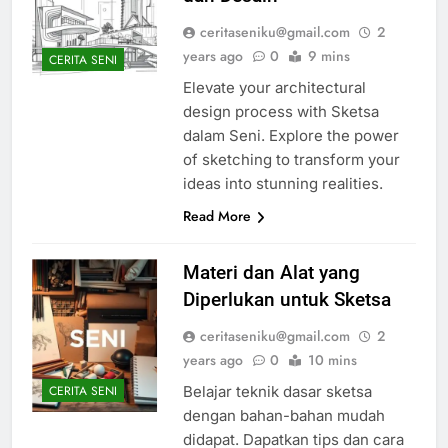
ceritaseniku@gmail.com
2
years ago
0
9 mins
CERITA SENI
Elevate your architectural
design process with Sketsa
dalam Seni. Explore the power
of sketching to transform your
ideas into stunning realities.
Read More
Materi dan Alat yang
Diperlukan untuk Sketsa
ceritaseniku@gmail.com
2
years ago
0
10 mins
Belajar teknik dasar sketsa
CERITA SENI
dengan bahan-bahan mudah
didapat. Dapatkan tips dan cara