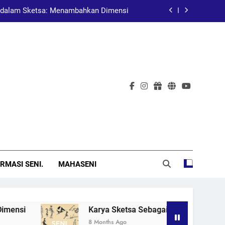
dalam Sketsa: Menambahkan Dimensi
at Pembelajaran dalam Pendidikan Seni
Pelukis Terkenal Asal China
al: Menggugah Kesadaran Melalui Karya
dalam Sketsa: Menambahkan Dimensi
at Pembelajaran dalam Pendidikan Seni
Pelukis Terkenal Asal China
RMASI SENI.
MAHASENI
i
Karya Sketsa Sebagai Alat Pembelajaran d
8 Months Ago