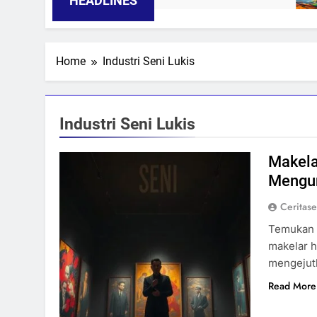
HEADLINES
Home
Industri Seni Lukis
Industri Seni Lukis
Makela
Mengun
Ceritas
Temukan r
makelar h
mengejutk
Read More