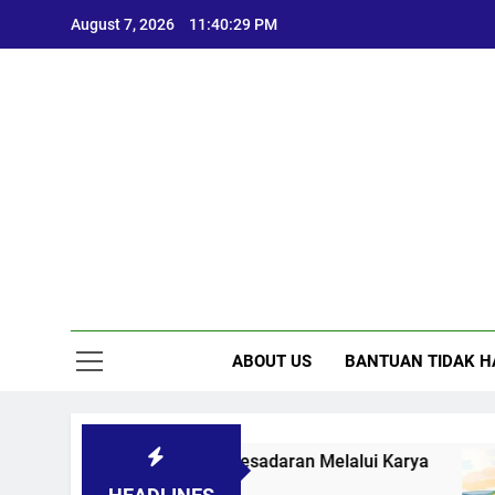
Skip
August 7, 2026
11:40:30 PM
to
content
ABOUT US
BANTUAN TIDAK H
kasi Sosial: Menggugah Kesadaran Melalui Karya