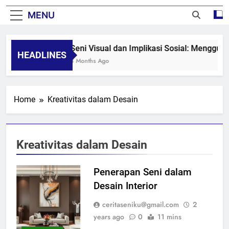
MENU
Seni Visual dan Implikasi Sosial: Menggug
HEADLINES
8 Months Ago
Home
Kreativitas dalam Desain
Kreativitas dalam Desain
Penerapan Seni dalam
Desain Interior
ceritaseniku@gmail.com
2
years ago
0
11 mins