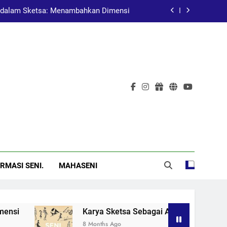
dalam Sketsa: Menambahkan Dimensi
at Pembelajaran dalam Pendidikan Seni
Pelukis Terkenal Asal China
al: Menggugah Kesadaran Melalui Karya
dalam Sketsa: Menambahkan Dimensi
at Pembelajaran dalam Pendidikan Seni
Pelukis Terkenal Asal China
RMASI SENI.
MAHASENI
Karya Sketsa Sebagai Alat Pembelajaran dal
8 Months Ago