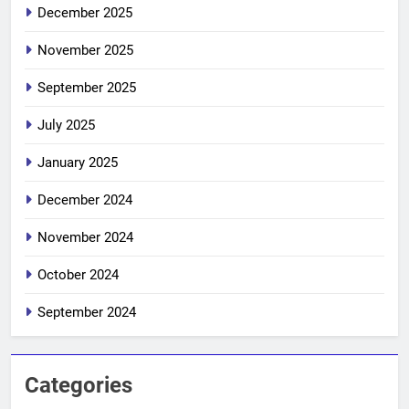
December 2025
November 2025
September 2025
July 2025
January 2025
December 2024
November 2024
October 2024
September 2024
Categories