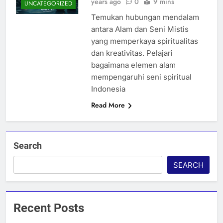
years ago
0
9 mins
UNCATEGORIZED
Temukan hubungan mendalam
antara Alam dan Seni Mistis
yang memperkaya spiritualitas
dan kreativitas. Pelajari
bagaimana elemen alam
mempengaruhi seni spiritual
Indonesia
Read More
Search
SEARCH
Recent Posts