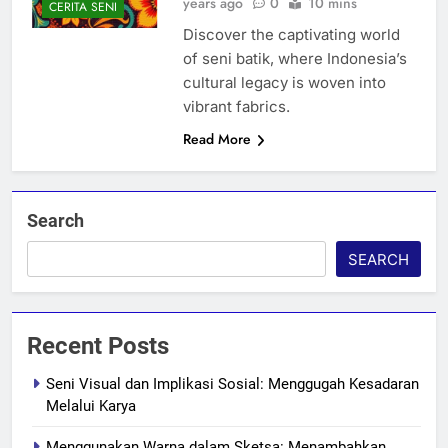
years ago
0
10 mins
CERITA SENI
Discover the captivating world
of seni batik, where Indonesia’s
cultural legacy is woven into
vibrant fabrics.
Read More
Search
SEARCH
Recent Posts
Seni Visual dan Implikasi Sosial: Menggugah Kesadaran
Melalui Karya
Menggunakan Warna dalam Sketsa: Menambahkan