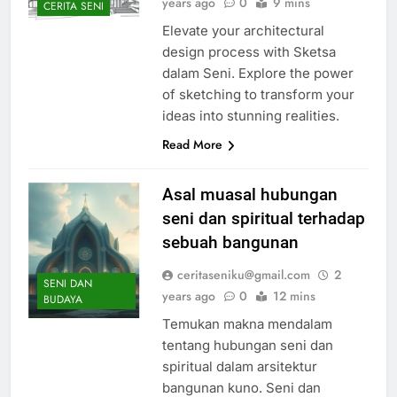
years ago
0
9 mins
CERITA SENI
Elevate your architectural
design process with Sketsa
dalam Seni. Explore the power
of sketching to transform your
ideas into stunning realities.
Read More
Asal muasal hubungan
seni dan spiritual terhadap
sebuah bangunan
ceritaseniku@gmail.com
2
SENI DAN
years ago
0
12 mins
BUDAYA
Temukan makna mendalam
tentang hubungan seni dan
spiritual dalam arsitektur
bangunan kuno. Seni dan