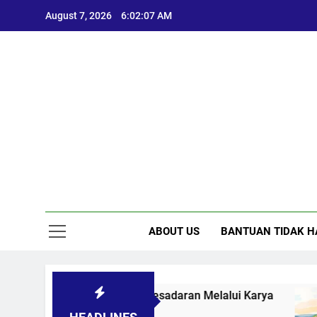
Skip
August 7, 2026
6:02:08 AM
to
content
ABOUT US
BANTUAN TIDAK H
asi Sosial: Menggugah Kesadaran Melalui Karya