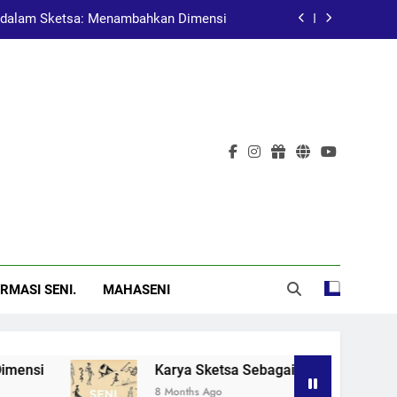
dalam Sketsa: Menambahkan Dimensi
at Pembelajaran dalam Pendidikan Seni
Pelukis Terkenal Asal China
al: Menggugah Kesadaran Melalui Karya
dalam Sketsa: Menambahkan Dimensi
at Pembelajaran dalam Pendidikan Seni
Pelukis Terkenal Asal China
RMASI SENI.
MAHASENI
i
Karya Sketsa Sebagai Alat Pembelajaran da
8 Months Ago