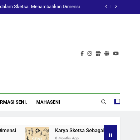
dalam Sketsa: Menambahkan Dimensi
at Pembelajaran dalam Pendidikan Seni
Pelukis Terkenal Asal China
al: Menggugah Kesadaran Melalui Karya
dalam Sketsa: Menambahkan Dimensi
at Pembelajaran dalam Pendidikan Seni
Pelukis Terkenal Asal China
RMASI SENI.
MAHASENI
nsi
Karya Sketsa Sebagai Alat Pembelajaran 
8 Months Ago