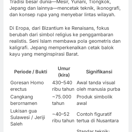
Tradisi besar dunia—Mesir, Yunani, Tiongkok,
Jepang dan lainnya—mencetak teknik, ikonografi,
dan konsep rupa yang menyebar lintas wilayah.
Di Eropa, dari Bizantium ke Renaisans, fokus
berubah dari simbol religius ke penggambaran
realistis. Seni Islam membawa pola geometris dan
kaligrafi. Jepang memperkenalkan cetak balok
kayu yang menginspirasi Barat.
Umur
Periode / Bukti
Signifikansi
(kira)
Goresan Homo
430–540
Awal tanda visual
erectus
ribu tahun
oleh manusia purba
Cangkang
~75.000
Produk simbolik
berornamen
tahun
awal
Lukisan gua
~40–52
Contoh figuratif
Sulawesi / Jeriji
ribu tahun
tertua di Nusantara
Saleh
Standar teknik: