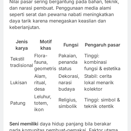
Nilai pasar sering bergantung pada bahan, teknik,
dan narasi pembuat. Penggunaan media alami
seperti serat dan pewarna nabati meningkatkan
daya tarik karena menegaskan keaslian dan
keberlanjutan.
Jenis
Motif
Fungsi
Pengaruh pasar
karya
khas
Flora-
Pakaian,
Tinggi:
Tekstil
fauna,
penanda
kombinasi
tradisional
geometris
status
fungsi & estetika
Alam,
Dekorasi,
Stabil: cerita
Lukisan
ritual,
narasi
lokal menarik
desa
budaya
kolektor
Leluhur,
Religius,
Tinggi: simbol &
Patung
totem,
simbolik
teknik otentik
ikon
Seni memiliki
daya hidup panjang bila berakar
pada komunitas pembuat-pemakai. Faktor utama