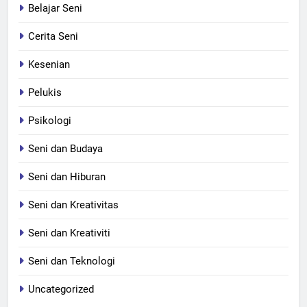
Belajar Seni
Cerita Seni
Kesenian
Pelukis
Psikologi
Seni dan Budaya
Seni dan Hiburan
Seni dan Kreativitas
Seni dan Kreativiti
Seni dan Teknologi
Uncategorized