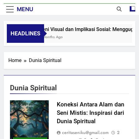
MENU
Seni Visual dan Implikasi Sosial: Menggugah
HEADLINES
8 Months Ago
Home
Dunia Spiritual
Dunia Spiritual
Koneksi Antara Alam dan
Seni Mistis: Inspirasi dari
Dunia Spiritual
ceritaseniku@gmail.com
2