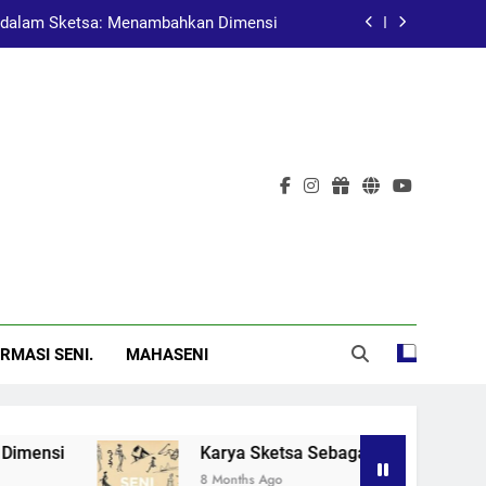
dalam Sketsa: Menambahkan Dimensi
at Pembelajaran dalam Pendidikan Seni
Pelukis Terkenal Asal China
al: Menggugah Kesadaran Melalui Karya
dalam Sketsa: Menambahkan Dimensi
at Pembelajaran dalam Pendidikan Seni
Pelukis Terkenal Asal China
RMASI SENI.
MAHASENI
si
Karya Sketsa Sebagai Alat Pembelajaran d
8 Months Ago