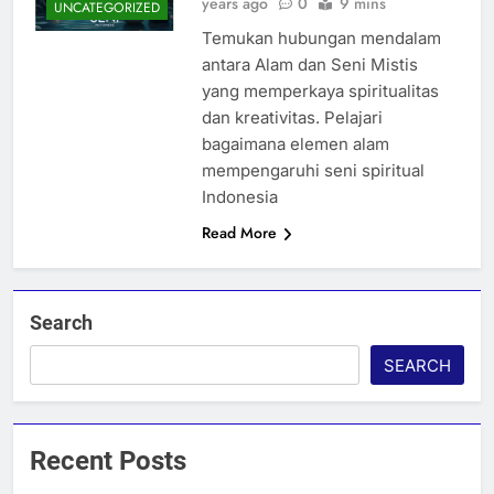
years ago
0
9 mins
UNCATEGORIZED
Temukan hubungan mendalam
antara Alam dan Seni Mistis
yang memperkaya spiritualitas
dan kreativitas. Pelajari
bagaimana elemen alam
mempengaruhi seni spiritual
Indonesia
Read More
Search
SEARCH
Recent Posts