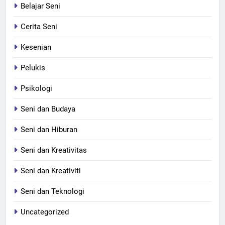
Belajar Seni
Cerita Seni
Kesenian
Pelukis
Psikologi
Seni dan Budaya
Seni dan Hiburan
Seni dan Kreativitas
Seni dan Kreativiti
Seni dan Teknologi
Uncategorized