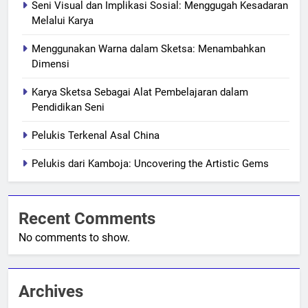
Seni Visual dan Implikasi Sosial: Menggugah Kesadaran
Melalui Karya
Menggunakan Warna dalam Sketsa: Menambahkan
Dimensi
Karya Sketsa Sebagai Alat Pembelajaran dalam
Pendidikan Seni
Pelukis Terkenal Asal China
Pelukis dari Kamboja: Uncovering the Artistic Gems
Recent Comments
No comments to show.
Archives