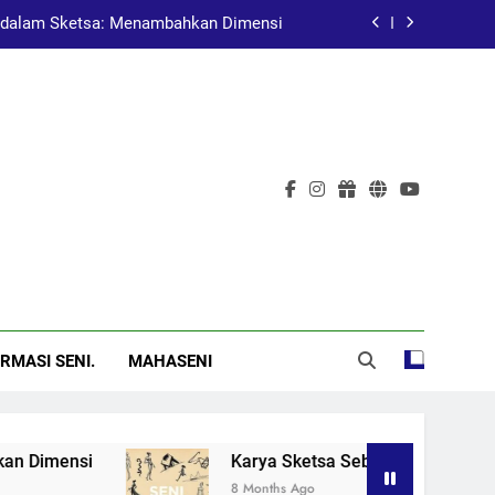
dalam Sketsa: Menambahkan Dimensi
at Pembelajaran dalam Pendidikan Seni
Pelukis Terkenal Asal China
al: Menggugah Kesadaran Melalui Karya
dalam Sketsa: Menambahkan Dimensi
at Pembelajaran dalam Pendidikan Seni
Pelukis Terkenal Asal China
RMASI SENI.
MAHASENI
mensi
Karya Sketsa Sebagai Alat Pembelajar
8 Months Ago