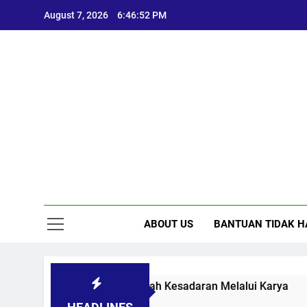
Skip
August 7, 2026
6:46:52 PM
to
content
ABOUT US
BANTUAN TIDAK H
mplikasi Sosial: Menggugah Kesadaran Melalui Karya