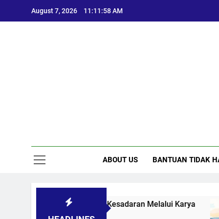
Skip
August 7, 2026
11:11:59 AM
to
content
ABOUT US
BANTUAN TIDAK H
ikasi Sosial: Menggugah Kesadaran Melalui Karya