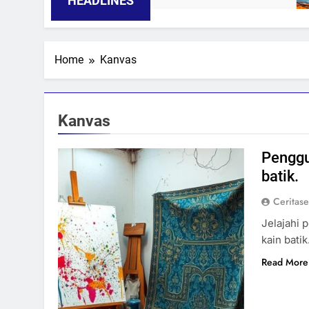
HEADLINES
Home
Kanvas
Kanvas
Penggu
batik.
Ceritas
Jelajahi 
kain bati
Read More