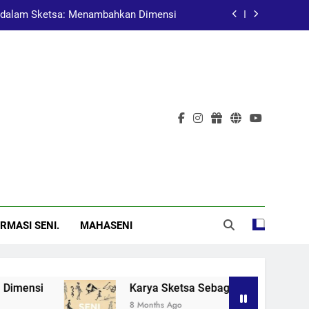
dalam Sketsa: Menambahkan Dimensi
at Pembelajaran dalam Pendidikan Seni
Pelukis Terkenal Asal China
al: Menggugah Kesadaran Melalui Karya
dalam Sketsa: Menambahkan Dimensi
at Pembelajaran dalam Pendidikan Seni
Pelukis Terkenal Asal China
RMASI SENI.
MAHASENI
nsi
Karya Sketsa Sebagai Alat Pembelajaran 
8 Months Ago