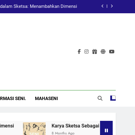
dalam Sketsa: Menambahkan Dimensi
at Pembelajaran dalam Pendidikan Seni
Pelukis Terkenal Asal China
al: Menggugah Kesadaran Melalui Karya
dalam Sketsa: Menambahkan Dimensi
at Pembelajaran dalam Pendidikan Seni
Pelukis Terkenal Asal China
RMASI SENI.
MAHASENI
i
Karya Sketsa Sebagai Alat Pembelajaran da
8 Months Ago