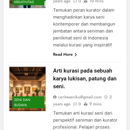
years ago
0
10 mins
KREATIVITAS
Temukan peran kurator dalam
menghadirkan karya seni
kontemporer dan membangun
jembatan antara seniman dan
penikmat seni di Indonesia
melalui kurasi yang inspiratif
Read More
Arti kurasi pada sebuah
karya lukisan, patung dan
seni.
ceritaseniku@gmail.com
2
SENI DAN
years ago
0
9 mins
BUDAYA
Temukan arti kurasi seni dari
perspektif seniman dan kurator
profesional. Pelajari proses