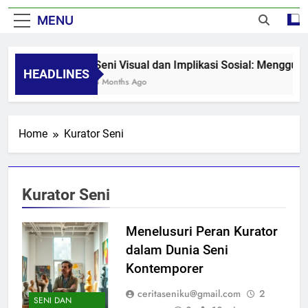
MENU
Seni Visual dan Implikasi Sosial: Mengguga
HEADLINES
8 Months Ago
Home
Kurator Seni
Kurator Seni
Menelusuri Peran Kurator
dalam Dunia Seni
Kontemporer
ceritaseniku@gmail.com
2
SENI DAN