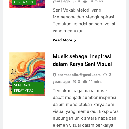
years ago
0
10 mins
CERITA SENI
Seni Vokal: Melodi yang
Memesona dan Menginspirasi.
Temukan keindahan seni vokal
yang memukau.
Read More
Musik sebagai Inspirasi
dalam Karya Seni Visual
ceritaseniku@gmail.com
2
years ago
0
11 mins
SENI DAN
Temukan bagaimana musik
KREATIVITAS
dapat menjadi sumber inspirasi
dalam menciptakan karya seni
visual yang memukau. Eksplorasi
hubungan unik antara nada dan
elemen visual dalam berkarya