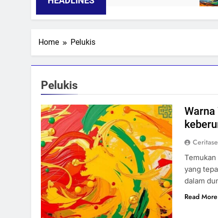
HEADLINES
Home
Pelukis
Pelukis
Warna 
keberu
Ceritas
Temukan i
yang tep
dalam dun
Read More