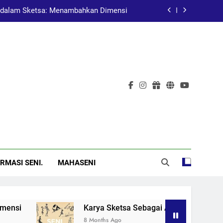
dalam Sketsa: Menambahkan Dimensi
at Pembelajaran dalam Pendidikan Seni
Pelukis Terkenal Asal China
al: Menggugah Kesadaran Melalui Karya
dalam Sketsa: Menambahkan Dimensi
at Pembelajaran dalam Pendidikan Seni
Pelukis Terkenal Asal China
RMASI SENI.
MAHASENI
Karya Sketsa Sebagai Alat Pembelajaran da
8 Months Ago