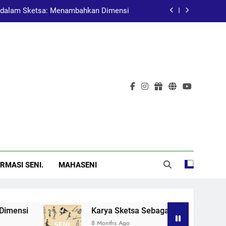
dalam Sketsa: Menambahkan Dimensi
at Pembelajaran dalam Pendidikan Seni
Pelukis Terkenal Asal China
al: Menggugah Kesadaran Melalui Karya
dalam Sketsa: Menambahkan Dimensi
at Pembelajaran dalam Pendidikan Seni
Pelukis Terkenal Asal China
RMASI SENI.
MAHASENI
si
Karya Sketsa Sebagai Alat Pembelajaran d
8 Months Ago