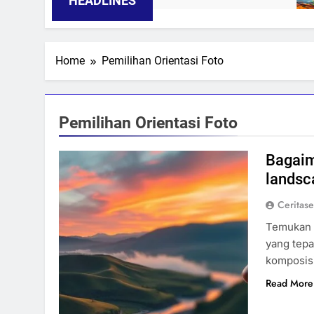
HEADLINES
Home
Pemilihan Orientasi Foto
Pemilihan Orientasi Foto
Bagaim
landsc
Ceritas
Temukan p
yang tepat
komposis
Read More