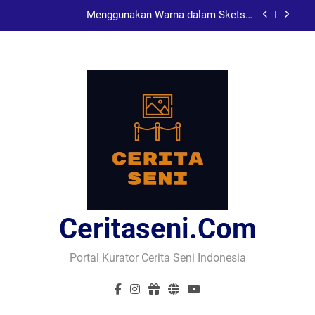
Skip
Menggunakan Warna dalam Sketsa:
to
Menambahkan Dimensi
content
Karya Sketsa Sebagai Alat Pembelajaran dalam
Pendidikan Seni
Pelukis Terkenal Asal China
Seni Visual dan Implikasi Sosial: Menggugah
Kesadaran Melalui Karya
Menggunakan Warna dalam Sketsa:
Menambahkan Dimensi
Karya Sketsa Sebagai Alat Pembelajaran dalam
Pendidikan Seni
Pelukis Terkenal Asal China
Ceritaseni.com
Portal Kurator Cerita Seni Indonesia