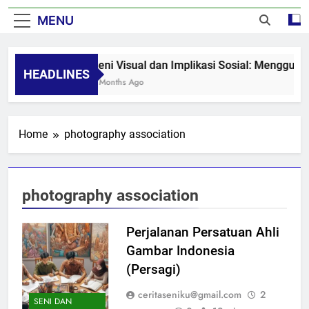
MENU
Seni Visual dan Implikasi Sosial: Mengguga
HEADLINES
8 Months Ago
Home
photography association
photography association
Perjalanan Persatuan Ahli
Gambar Indonesia
(Persagi)
ceritaseniku@gmail.com
2
SENI DAN