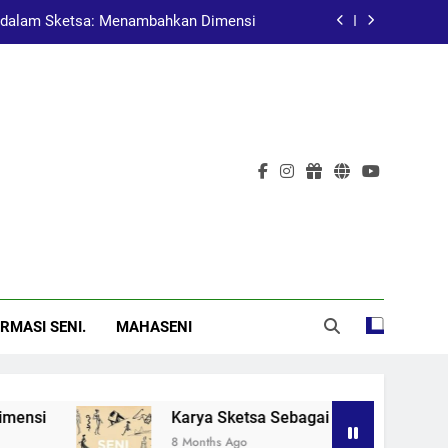
dalam Sketsa: Menambahkan Dimensi
at Pembelajaran dalam Pendidikan Seni
Pelukis Terkenal Asal China
al: Menggugah Kesadaran Melalui Karya
dalam Sketsa: Menambahkan Dimensi
at Pembelajaran dalam Pendidikan Seni
Pelukis Terkenal Asal China
RMASI SENI.
MAHASENI
i
Karya Sketsa Sebagai Alat Pembelajaran da
8 Months Ago