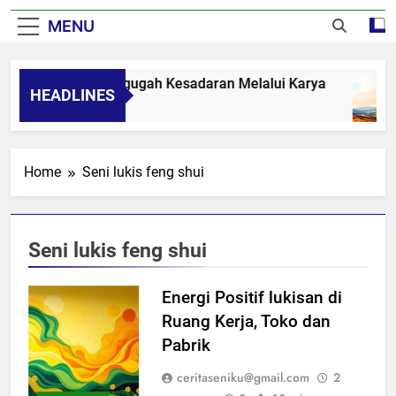
MENU
plikasi Sosial: Menggugah Kesadaran Melalui Karya
HEADLINES
Home
Seni lukis feng shui
Seni lukis feng shui
Energi Positif lukisan di
Ruang Kerja, Toko dan
Pabrik
ceritaseniku@gmail.com
2