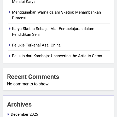
Melalui Karya
Menggunakan Warna dalam Sketsa: Menambahkan
Dimensi
Karya Sketsa Sebagai Alat Pembelajaran dalam
Pendidikan Seni
Pelukis Terkenal Asal China
Pelukis dari Kamboja: Uncovering the Artistic Gems
Recent Comments
No comments to show.
Archives
December 2025