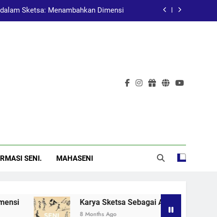
dalam Sketsa: Menambahkan Dimensi
at Pembelajaran dalam Pendidikan Seni
Pelukis Terkenal Asal China
al: Menggugah Kesadaran Melalui Karya
dalam Sketsa: Menambahkan Dimensi
at Pembelajaran dalam Pendidikan Seni
Pelukis Terkenal Asal China
RMASI SENI.
MAHASENI
Karya Sketsa Sebagai Alat Pembelajaran dal
8 Months Ago