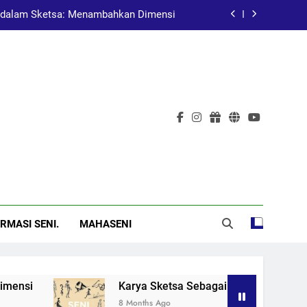
dalam Sketsa: Menambahkan Dimensi
at Pembelajaran dalam Pendidikan Seni
Pelukis Terkenal Asal China
al: Menggugah Kesadaran Melalui Karya
dalam Sketsa: Menambahkan Dimensi
at Pembelajaran dalam Pendidikan Seni
Pelukis Terkenal Asal China
RMASI SENI.
MAHASENI
Karya Sketsa Sebagai Alat Pembelajaran da
8 Months Ago