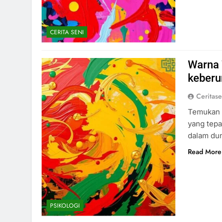
CERITA SENI
Warna 
keberu
Ceritas
Temukan i
yang tep
dalam dun
Read More
PSIKOLOGI