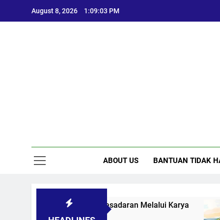
Skip
August 8, 2026
1:09:04 PM
to
content
ABOUT US
BANTUAN TIDAK H
asi Sosial: Menggugah Kesadaran Melalui Karya