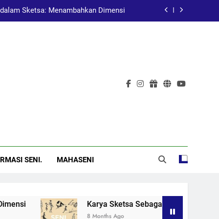
dalam Sketsa: Menambahkan Dimensi
at Pembelajaran dalam Pendidikan Seni
Pelukis Terkenal Asal China
al: Menggugah Kesadaran Melalui Karya
dalam Sketsa: Menambahkan Dimensi
at Pembelajaran dalam Pendidikan Seni
Pelukis Terkenal Asal China
RMASI SENI.
MAHASENI
i
Karya Sketsa Sebagai Alat Pembelajaran d
8 Months Ago