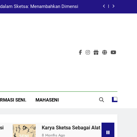
at Pembelajaran dalam Pendidikan Seni
Pelukis Terkenal Asal China
al: Menggugah Kesadaran Melalui Karya
dalam Sketsa: Menambahkan Dimensi
at Pembelajaran dalam Pendidikan Seni
Pelukis Terkenal Asal China
RMASI SENI.
MAHASENI
ya Sketsa Sebagai Alat Pembelajaran dalam Pendidikan Seni
onths Ago