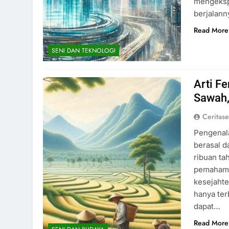
mengekspr
berjalann
Read More
SENI DAN TEKNOLOGI
Arti F
Sawah,
Ceritas
Pengenala
berasal d
ribuan ta
pemahama
kesejahte
hanya ter
dapat…
Read More