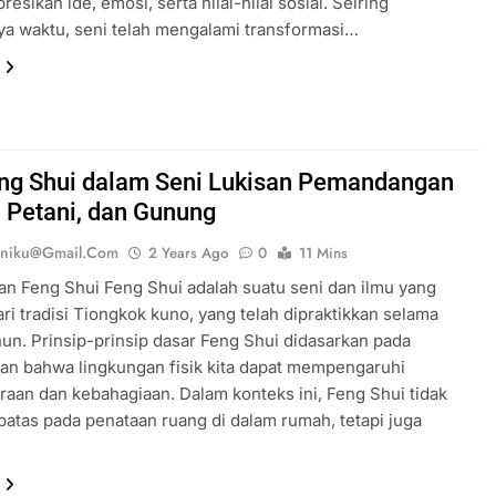
esikan ide, emosi, serta nilai-nilai sosial. Seiring
ya waktu, seni telah mengalami transformasi…
eng Shui dalam Seni Lukisan Pemandangan
 Petani, dan Gunung
eniku@gmail.com
2 Years Ago
0
11 Mins
n Feng Shui Feng Shui adalah suatu seni dan ilmu yang
ari tradisi Tiongkok kuno, yang telah dipraktikkan selama
hun. Prinsip-prinsip dasar Feng Shui didasarkan pada
n bahwa lingkungan fisik kita dapat mempengaruhi
raan dan kebahagiaan. Dalam konteks ini, Feng Shui tidak
batas pada penataan ruang di dalam rumah, tetapi juga