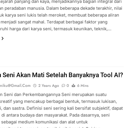
sejarah panjang dan kaya, menjadikannya bagian integral dari
n peradaban manusia. Dalam beberapa dekade terakhir, nilai
uk karya seni lukis telah meroket, membuat beberapa aliran
s menjadi sangat mahal. Terdapat berbagai faktor yang
hi harga dari karya seni, termasuk keunikan, teknik,…
 Seni Akan Mati Setelah Banyaknya Tool AI?
eniku@gmail.com
2 Years Ago
0
6 Mins
an Seni dan Perkembangannya Seni merupakan suatu
kreatif yang mencakup berbagai bentuk, termasuk lukisan,
i, dan sastra. Definisi seni sering kali bersifat subjektif, dapat
i di antara budaya dan masyarakat. Pada dasarnya, seni
 sebagai medium komunikasi dan alat untuk