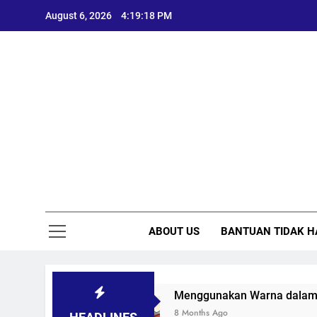
Skip
August 6, 2026
4:19:19 PM
to
content
ABOUT US
BANTUAN TIDAK H
rya
Menggunakan Warna dalam Sketsa: Mena
8 Months Ago