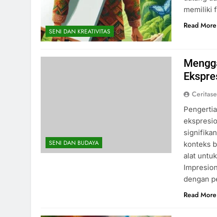
memiliki 
Read More
SENI DAN KREATIVITAS
Mengga
Ekspre
Ceritas
Pengertia
ekspresio
signifika
SENI DAN BUDAYA
konteks b
alat unt
Impresion
dengan p
Read More