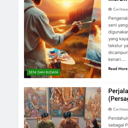
Ceritas
Pengenala
seni yang
digunakan
yang kay
tekstur y
dicampurk
kenari….
Read More
SENI DAN BUDAYA
Perjal
(Persa
Ceritas
Pendahulu
sebagai P