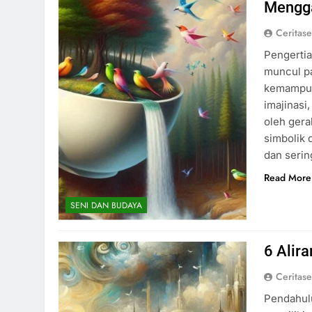
Mengga
Ceritas
Pengertia
muncul pa
kemampua
imajinasi
oleh ger
simbolik 
dan serin
Read More
SENI DAN BUDAYA
6 Alira
Ceritas
Pendahulu