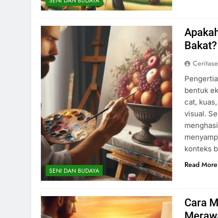
SENI DAN BUDAYA
Apakah
Bakat?
Ceritas
Pengertia
bentuk e
cat, kuas
visual. S
menghasil
menyampai
konteks b
Read More
SENI DAN BUDAYA
Cara M
Merawa