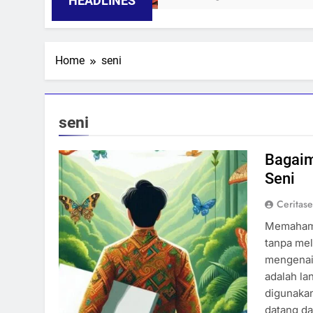
HEADLINES
Home
seni
seni
Bagaim
Seni
Ceritas
Memahami
tanpa me
mengenai 
adalah la
digunakan
datang d