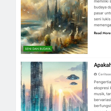
memiliki 
budaya da
pasar unt
seni luki
memengaru
Read More
SENI DAN BUDAYA
Apakah
Ceritas
Pengerti
ekspresi 
musik, tar
bervarias
berfungsi