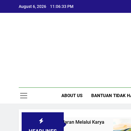
Skip
August 6, 2026
11:06:34 PM
to
content
ABOUT US
BANTUAN TIDAK H
nggugah Kesadaran Melalui Karya
Menggunaka
8 Months Ago