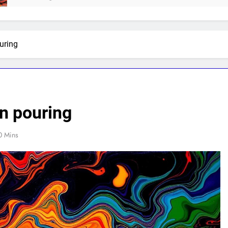
uring
n pouring
0 Mins