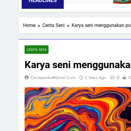
HEADLINES
Home
Cerita Seni
Karya seni menggunakan po
CERITA SENI
Karya seni menggunaka
0
Ceritaseniku@gmail.com
2 Years Ago
1