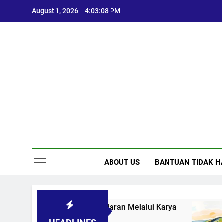
Skip
August 1, 2026
4:03:09 PM
to
content
ABOUT US
BANTUAN TIDAK H
 Menggugah Kesadaran Melalui Karya
Mengguna
8 Months A