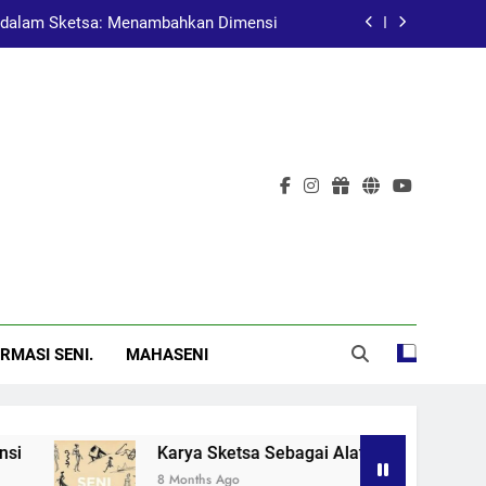
dalam Sketsa: Menambahkan Dimensi
at Pembelajaran dalam Pendidikan Seni
Pelukis Terkenal Asal China
al: Menggugah Kesadaran Melalui Karya
dalam Sketsa: Menambahkan Dimensi
at Pembelajaran dalam Pendidikan Seni
Pelukis Terkenal Asal China
RMASI SENI.
MAHASENI
Karya Sketsa Sebagai Alat Pembelajaran dalam Pendidi
8 Months Ago