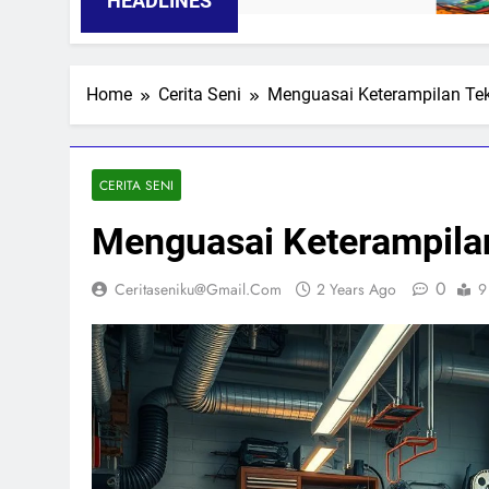
HEADLINES
Home
Cerita Seni
Menguasai Keterampilan Tekn
CERITA SENI
Menguasai Keterampilan 
0
Ceritaseniku@gmail.com
2 Years Ago
9