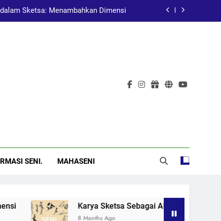
dalam Sketsa: Menambahkan Dimensi
at Pembelajaran dalam Pendidikan Seni
Pelukis Terkenal Asal China
al: Menggugah Kesadaran Melalui Karya
dalam Sketsa: Menambahkan Dimensi
at Pembelajaran dalam Pendidikan Seni
Pelukis Terkenal Asal China
RMASI SENI.
MAHASENI
Karya Sketsa Sebagai Alat Pembelajaran dalam Pendidik
8 Months Ago