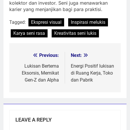
kolektor dan investor. Seni juga menawarkan
karier yang menjanjikan bagi para praktisi.
Tagged:
Ekspresi visual
Inspirasi melukis
Karya seni rasa
Kreativitas seni lukis
Previous:
Next:
Post
navigation
Lukisan Bertema
Energi Positif lukisan
Eksorsis, Memikat
di Ruang Kerja, Toko
Gen-Z dan Alpha
dan Pabrik
LEAVE A REPLY