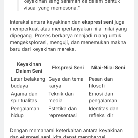
keyakinan sang seniman ke dalam bentuk
visual yang memesona.”
Interaksi antara keyakinan dan
ekspresi seni
juga
memperkuat atau mempertanyakan nilai-nilai yang
dipegang. Proses berkarya menjadi ruang untuk
mengeksplorasi, menguji, dan menemukan makna
baru dari keyakinan mereka.
Keyakinan
Ekspresi Seni
Nilai-Nilai Seni
Dalam Seni
Latar belakang
Gaya dan tema
Pesan dan
budaya
karya
filosofi
Agama dan
Teknik dan
Emosi dan
spiritualitas
media
pengalaman
Pengalaman
Estetika dan
Identitas dan
hidup
representasi
refleksi diri
Dengan memahami keterkaitan antara keyakinan
dan ekspresi seni, kita dapat menghargai