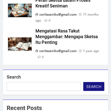
Peran Sketsa dalam Proses
Kreatif Seniman
ceritaseniku@gmail.com
11 months
ago
0
Mengatasi Rasa Takut
Menggambar: Mengapa Sketsa
Itu Penting
ceritaseniku@gmail.com
1 year ago
0
Search
SEARCH
Recent Posts