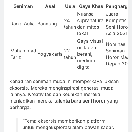
Seniman
Asal
Usia
Gaya Khas
Pengharga
Nuansa
Juara
24
supranatural
Kompetisi
Rania Aulia
Bandung
tahun
dan mitos
Seni Horor
lokal
Asia 2021
Gaya visual
Nominasi
unik dan
Muhammad
22
Seniman
Yogyakarta
berani,
Fariz
tahun
Horor Masa
medium
Depan 202
digital
Kehadiran seniman muda ini memperkaya lukisan
eksorsis. Mereka menginspirasi generasi muda
lainnya. Kreativitas dan keunikan mereka
menjadikan mereka
talenta baru seni horor
yang
berharga.
“Tema eksorsis memberikan platform
untuk mengeksplorasi alam bawah sadar.