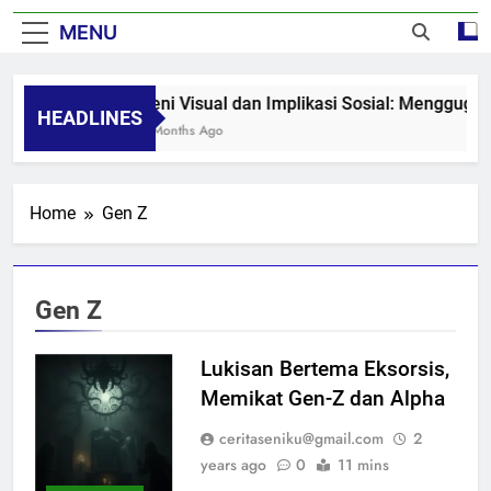
MENU
Seni Visual dan Implikasi Sosial: Menggugah
HEADLINES
8 Months Ago
Home
Gen Z
Gen Z
Lukisan Bertema Eksorsis,
Memikat Gen-Z dan Alpha
ceritaseniku@gmail.com
2
years ago
0
11 mins