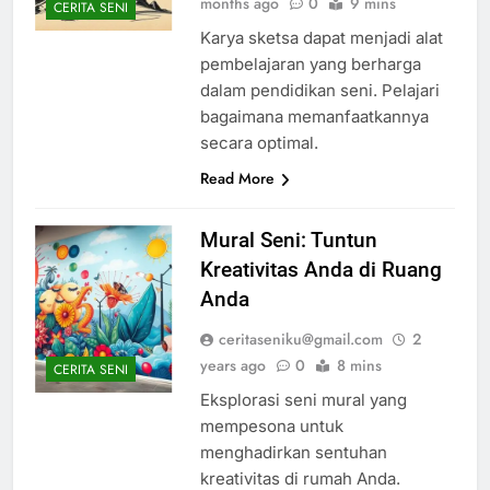
months ago
0
9 mins
CERITA SENI
Karya sketsa dapat menjadi alat
pembelajaran yang berharga
dalam pendidikan seni. Pelajari
bagaimana memanfaatkannya
secara optimal.
Read More
Mural Seni: Tuntun
Kreativitas Anda di Ruang
Anda
ceritaseniku@gmail.com
2
years ago
0
8 mins
CERITA SENI
Eksplorasi seni mural yang
mempesona untuk
menghadirkan sentuhan
kreativitas di rumah Anda.