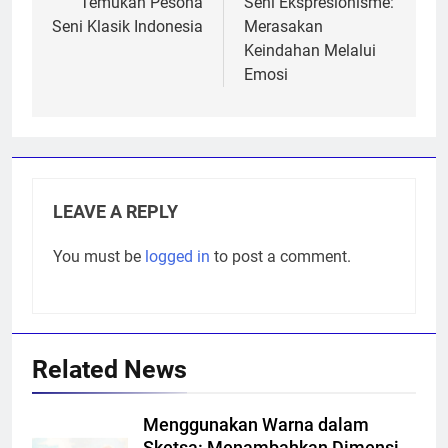
navigation
Temukan Pesona
Seni Ekspresionisme:
Seni Klasik Indonesia
Merasakan
Keindahan Melalui
Emosi
LEAVE A REPLY
You must be
logged in
to post a comment.
Related News
Menggunakan Warna dalam
Sketsa: Menambahkan Dimensi