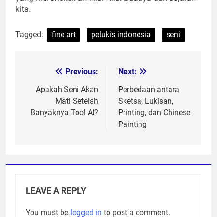
kita.
Tagged:
fine art
pelukis indonesia
seni
Previous:
Next:
Post
navigation
Apakah Seni Akan
Perbedaan antara
Mati Setelah
Sketsa, Lukisan,
Banyaknya Tool AI?
Printing, dan Chinese
Painting
LEAVE A REPLY
You must be
logged in
to post a comment.