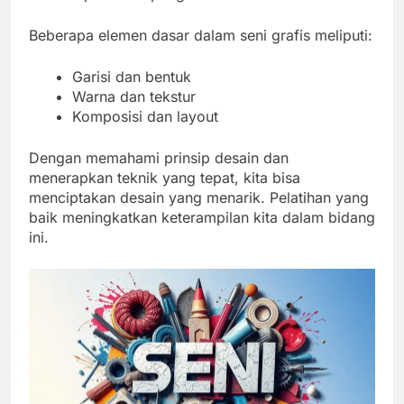
Beberapa elemen dasar dalam seni grafis meliputi:
Garisi dan bentuk
Warna dan tekstur
Komposisi dan layout
Dengan memahami prinsip desain dan
menerapkan teknik yang tepat, kita bisa
menciptakan desain yang menarik. Pelatihan yang
baik meningkatkan keterampilan kita dalam bidang
ini.