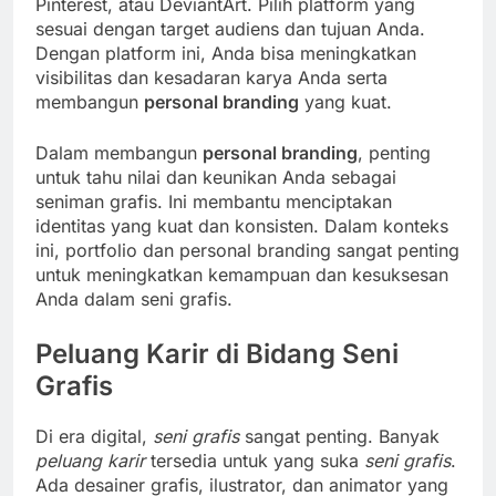
Pinterest, atau DeviantArt. Pilih platform yang
sesuai dengan target audiens dan tujuan Anda.
Dengan platform ini, Anda bisa meningkatkan
visibilitas dan kesadaran karya Anda serta
membangun
personal branding
yang kuat.
Dalam membangun
personal branding
, penting
untuk tahu nilai dan keunikan Anda sebagai
seniman grafis. Ini membantu menciptakan
identitas yang kuat dan konsisten. Dalam konteks
ini, portfolio dan personal branding sangat penting
untuk meningkatkan kemampuan dan kesuksesan
Anda dalam seni grafis.
Peluang Karir di Bidang Seni
Grafis
Di era digital,
seni grafis
sangat penting. Banyak
peluang karir
tersedia untuk yang suka
seni grafis
.
Ada desainer grafis, ilustrator, dan animator yang