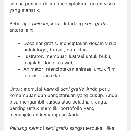
semua penting dalam menciptakan konten visual
yang menarik.
Beberapa
peluang karir
di bidang
seni grafis
antara lain:
Desainer grafis: menciptakan desain visual
untuk logo, brosur, dan iklan.
Ilustrator: membuat ilustrasi untuk buku,
majalah, dan situs web.
Animator: menciptakan animasi untuk film,
televisi, dan iklan.
Untuk memulai
karir
di
seni grafis
, Anda perlu
kemampuan dan pengetahuan yang cukup. Anda
bisa mengambil kursus atau pelatihan. Juga,
penting untuk memiliki portofolio yang
menunjukkan kemampuan Anda.
Peluang karir
di
seni grafis
sangat terbuka. Jika