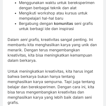
Menggunakan waktu untuk bereksperimen
dengan berbagai teknik dan alat
Mengikuti workshop atau kursus untuk
mempelajari hal-hal baru
Bergabung dengan
komunitas
seni grafis
untuk berbagi ide dan inspirasi
Dalam
seni grafis
, kreativitas sangat penting. Ini
membantu kita menghasilkan karya yang unik dan
menarik. Dengan terus mengembangkan
kreativitas, kita bisa meningkatkan kemampuan
dalam berkarya.
Untuk meningkatkan kreativitas, kita harus ingat
bahwa berkarya bukan hanya tentang
menghasilkan karya sempurna. Tapi juga tentang
belajar dan bereksperimen. Dengan cara ini, kita
bisa terus mengembangkan kreativitas dan
menghasilkan karya yang lebih baik dalam seni
grafis.