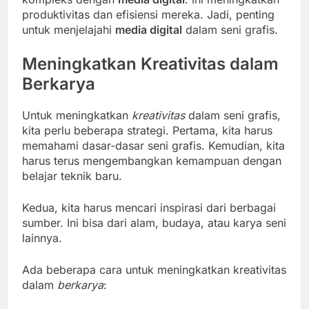
produktivitas dan efisiensi mereka. Jadi, penting
untuk menjelajahi
media digital
dalam seni grafis.
Meningkatkan Kreativitas dalam
Berkarya
Untuk meningkatkan
kreativitas
dalam seni grafis,
kita perlu beberapa strategi. Pertama, kita harus
memahami dasar-dasar seni grafis. Kemudian, kita
harus terus mengembangkan kemampuan dengan
belajar teknik baru.
Kedua, kita harus mencari inspirasi dari berbagai
sumber. Ini bisa dari alam, budaya, atau karya seni
lainnya.
Ada beberapa cara untuk meningkatkan kreativitas
dalam
berkarya
: