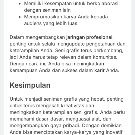
Memiliki kesempatan untuk berkolaborasi
dengan seniman lain
Mempromosikan karya Anda kepada
audiens yang lebih luas
Dalam mengembangkan
jaringan profesional
,
penting untuk selalu mengupdate pengetahuan dan
keterampilan Anda. Seni grafis terus berkembang,
jadi Anda harus tetap relevan dalam komunitas.
Dengan cara ini, Anda bisa meningkatkan
kemampuan Anda dan sukses dalam
karir
Anda.
Kesimpulan
Untuk menjadi seniman grafis yang hebat, penting
untuk terus mengasah
kreativitas
dan
meningkatkan
keterampilan seni grafis
. Anda perlu
memahami dasar-dasar, menguasai alat, dan
mengembangkan gaya pribadi. Dengan demikian,
Anda bisa menciptakan karya-karya yang inovatif