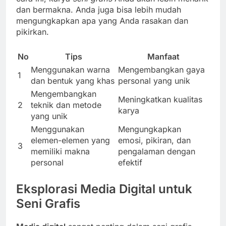
dan bermakna. Anda juga bisa lebih mudah
mengungkapkan apa yang Anda rasakan dan
pikirkan.
No
Tips
Manfaat
Menggunakan warna
Mengembangkan gaya
1
dan bentuk yang khas
personal yang unik
Mengembangkan
Meningkatkan kualitas
2
teknik dan metode
karya
yang unik
Menggunakan
Mengungkapkan
elemen-elemen yang
emosi, pikiran, dan
3
memiliki makna
pengalaman dengan
personal
efektif
Eksplorasi Media Digital untuk
Seni Grafis