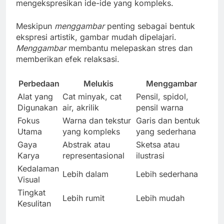
mengekspresikan ide-ide yang kompleks.
Meskipun
menggambar
penting sebagai bentuk
ekspresi artistik, gambar mudah dipelajari.
Menggambar
membantu melepaskan stres dan
memberikan efek relaksasi.
Perbedaan
Melukis
Menggambar
Alat yang
Cat minyak, cat
Pensil, spidol,
Digunakan
air, akrilik
pensil warna
Fokus
Warna dan tekstur
Garis dan bentuk
Utama
yang kompleks
yang sederhana
Gaya
Abstrak atau
Sketsa atau
Karya
representasional
ilustrasi
Kedalaman
Lebih dalam
Lebih sederhana
Visual
Tingkat
Lebih rumit
Lebih mudah
Kesulitan