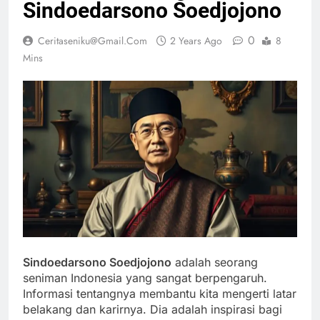
Sindoedarsono Soedjojono
0
Ceritaseniku@gmail.com
2 Years Ago
8
Mins
Sindoedarsono Soedjojono
adalah seorang
seniman Indonesia yang sangat berpengaruh.
Informasi tentangnya membantu kita mengerti latar
belakang dan karirnya. Dia adalah inspirasi bagi