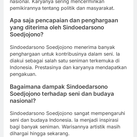
nasional. Karyanya sering mencerminkan
pemikirannya tentang politik dan masyarakat.
Apa saja pencapaian dan penghargaan
yang diterima oleh Sindoedarsono
Soedjojono?
Sindoedarsono Soedjojono menerima banyak
penghargaan untuk kontribusinya dalam seni. Ia
diakui sebagai salah satu seniman terkemuka di
Indonesia. Prestasinya dan karyanya mendapatkan
pengakuan.
Bagaimana dampak Sindoedarsono
Soedjojono terhadap seni dan budaya
nasional?
Sindoedarsono Soedjojono sangat mempengaruhi
seni dan budaya Indonesia. Ia menjadi inspirasi
bagi banyak seniman. Warisannya artistik masih
dihargai hingga sekarang.