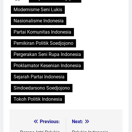
Modernisme Seni Lukis
Nasionalisme Indonesia
Partai Komunitas Indonesia
Pemikiran Politik Soedjojono
Pergerakan Seni Rupa Indonesia
Proklamator Kesenian Indonesia
Sejarah Partai Indonesia
Sindoedarsono Soedjojono
Tokoh Politik Indonesia
Previous:
Next:
Post