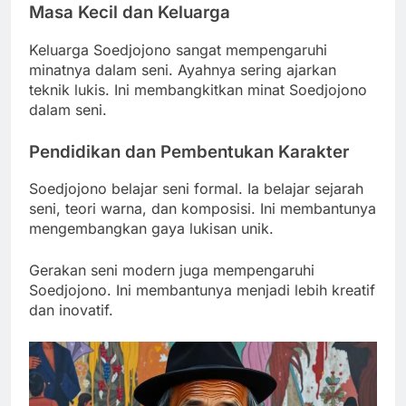
Masa Kecil dan Keluarga
Keluarga Soedjojono sangat mempengaruhi
minatnya dalam seni. Ayahnya sering ajarkan
teknik lukis. Ini membangkitkan minat Soedjojono
dalam seni.
Pendidikan dan Pembentukan Karakter
Soedjojono belajar seni formal. Ia belajar sejarah
seni, teori warna, dan komposisi. Ini membantunya
mengembangkan gaya lukisan unik.
Gerakan seni modern juga mempengaruhi
Soedjojono. Ini membantunya menjadi lebih kreatif
dan inovatif.