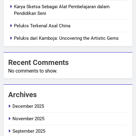
Karya Sketsa Sebagai Alat Pembelajaran dalam
Pendidikan Seni
Pelukis Terkenal Asal China
Pelukis dari Kamboja: Uncovering the Artistic Gems
Recent Comments
No comments to show.
Archives
December 2025
November 2025
September 2025