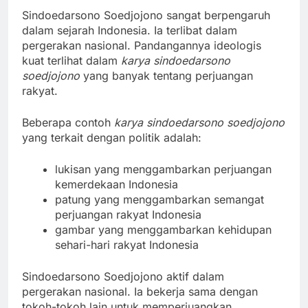
Sindoedarsono Soedjojono sangat berpengaruh
dalam sejarah Indonesia. Ia terlibat dalam
pergerakan nasional. Pandangannya ideologis
kuat terlihat dalam
karya sindoedarsono
soedjojono
yang banyak tentang perjuangan
rakyat.
Beberapa contoh
karya sindoedarsono soedjojono
yang terkait dengan politik adalah:
lukisan yang menggambarkan perjuangan
kemerdekaan Indonesia
patung yang menggambarkan semangat
perjuangan rakyat Indonesia
gambar yang menggambarkan kehidupan
sehari-hari rakyat Indonesia
Sindoedarsono Soedjojono aktif dalam
pergerakan nasional. Ia bekerja sama dengan
tokoh-tokoh lain untuk memperjuangkan