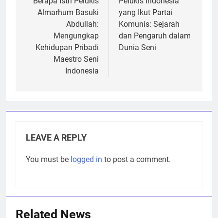
navigation
Berapa Istri Pelukis
Pelukis Indonesia
Almarhum Basuki
yang Ikut Partai
Abdullah:
Komunis: Sejarah
Mengungkap
dan Pengaruh dalam
Kehidupan Pribadi
Dunia Seni
Maestro Seni
Indonesia
LEAVE A REPLY
You must be
logged in
to post a comment.
Related News