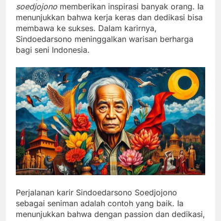
soedjojono
memberikan inspirasi banyak orang. Ia
menunjukkan bahwa kerja keras dan dedikasi bisa
membawa ke sukses. Dalam karirnya,
Sindoedarsono meninggalkan warisan berharga
bagi seni Indonesia.
Perjalanan karir Sindoedarsono Soedjojono
sebagai seniman adalah contoh yang baik. Ia
menunjukkan bahwa dengan passion dan dedikasi,