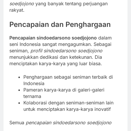
soedjojono
yang banyak tentang perjuangan
rakyat.
Pencapaian dan Penghargaan
Pencapaian sindoedarsono soedjojono
dalam
seni Indonesia sangat mengagumkan. Sebagai
seniman,
profil sindoedarsono soedjojono
menunjukkan dedikasi dan ketekunan. Dia
menciptakan karya-karya yang luar biasa.
Penghargaan sebagai seniman terbaik di
Indonesia
Pameran karya-karya di galeri-galeri
ternama
Kolaborasi dengan seniman-seniman lain
untuk menciptakan karya-karya inovatif
Semua
pencapaian sindoedarsono soedjojono