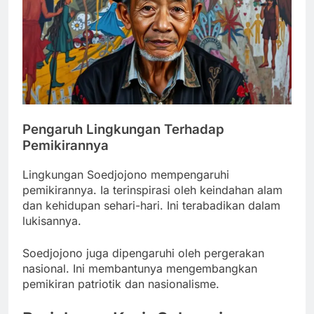
Pengaruh Lingkungan Terhadap
Pemikirannya
Lingkungan Soedjojono mempengaruhi
pemikirannya. Ia terinspirasi oleh keindahan alam
dan kehidupan sehari-hari. Ini terabadikan dalam
lukisannya.
Soedjojono juga dipengaruhi oleh pergerakan
nasional. Ini membantunya mengembangkan
pemikiran patriotik dan nasionalisme.