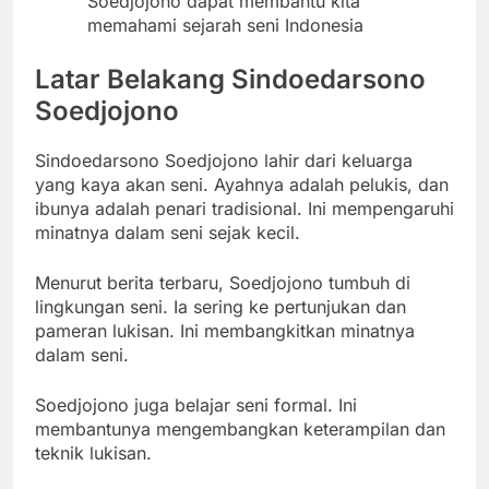
Soedjojono dapat membantu kita
memahami sejarah seni Indonesia
Latar Belakang Sindoedarsono
Soedjojono
Sindoedarsono Soedjojono lahir dari keluarga
yang kaya akan seni. Ayahnya adalah pelukis, dan
ibunya adalah penari tradisional. Ini mempengaruhi
minatnya dalam seni sejak kecil.
Menurut berita terbaru, Soedjojono tumbuh di
lingkungan seni. Ia sering ke pertunjukan dan
pameran lukisan. Ini membangkitkan minatnya
dalam seni.
Soedjojono juga belajar seni formal. Ini
membantunya mengembangkan keterampilan dan
teknik lukisan.