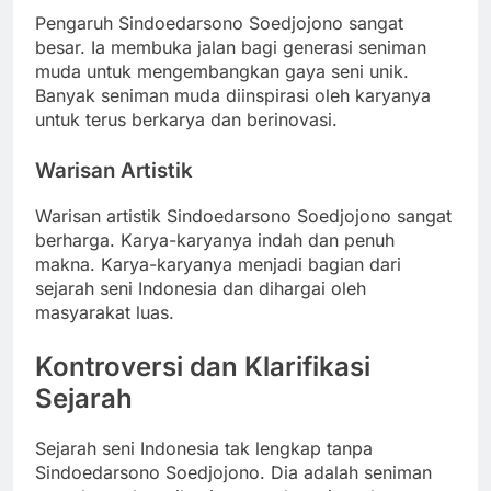
Pengaruh Sindoedarsono Soedjojono sangat
besar. Ia membuka jalan bagi generasi seniman
muda untuk mengembangkan gaya seni unik.
Banyak seniman muda diinspirasi oleh karyanya
untuk terus berkarya dan berinovasi.
Warisan Artistik
Warisan artistik Sindoedarsono Soedjojono sangat
berharga. Karya-karyanya indah dan penuh
makna. Karya-karyanya menjadi bagian dari
sejarah seni Indonesia dan dihargai oleh
masyarakat luas.
Kontroversi dan Klarifikasi
Sejarah
Sejarah seni Indonesia tak lengkap tanpa
Sindoedarsono Soedjojono. Dia adalah seniman