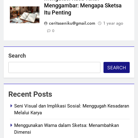
Menggambar: Mengapa Sketsa
Itu Penting
ceritaseniku@gmail.com
1 year ago
0
Search
SEARCH
Recent Posts
Seni Visual dan Implikasi Sosial: Menggugah Kesadaran
Melalui Karya
Menggunakan Warna dalam Sketsa: Menambahkan
Dimensi