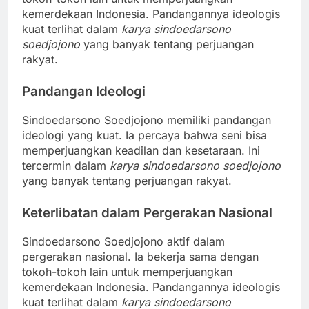
kemerdekaan Indonesia. Pandangannya ideologis
kuat terlihat dalam
karya sindoedarsono
soedjojono
yang banyak tentang perjuangan
rakyat.
Pandangan Ideologi
Sindoedarsono Soedjojono memiliki pandangan
ideologi yang kuat. Ia percaya bahwa seni bisa
memperjuangkan keadilan dan kesetaraan. Ini
tercermin dalam
karya sindoedarsono soedjojono
yang banyak tentang perjuangan rakyat.
Keterlibatan dalam Pergerakan Nasional
Sindoedarsono Soedjojono aktif dalam
pergerakan nasional. Ia bekerja sama dengan
tokoh-tokoh lain untuk memperjuangkan
kemerdekaan Indonesia. Pandangannya ideologis
kuat terlihat dalam
karya sindoedarsono