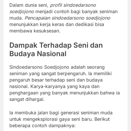
Dalam dunia seni,
profil sindoedarsono
soedjojono
menjadi contoh bagi banyak seniman
muda.
Pencapaian sindoedarsono soedjojono
menunjukkan kerja keras dan dedikasi bisa
membawa kesuksesan.
Dampak Terhadap Seni dan
Budaya Nasional
Sindoedarsono Soedjojono adalah seorang
seniman yang sangat berpengaruh. Ia memiliki
pengaruh besar terhadap seni dan budaya
nasional. Karya-karyanya yang kaya dan
penghargaan yang banyak menunjukkan bahwa ia
sangat dihargai.
Ia membuka jalan bagi generasi seniman muda
untuk mengeksplorasi gaya seni baru. Berikut
beberapa contoh dampaknya: