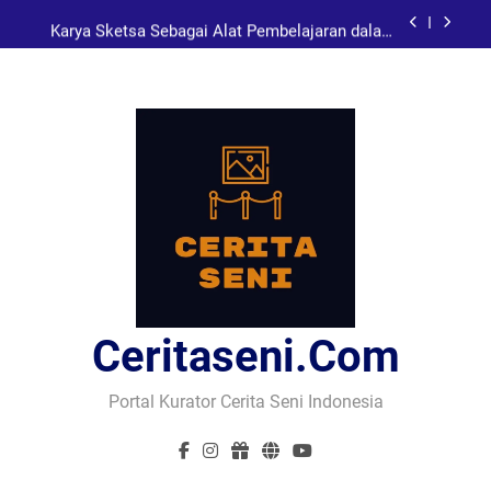
Skip
Karya Sketsa Sebagai Alat Pembelajaran dalam
to
Pendidikan Seni
content
Pelukis Terkenal Asal China
Seni Visual dan Implikasi Sosial: Menggugah
Kesadaran Melalui Karya
Menggunakan Warna dalam Sketsa:
Menambahkan Dimensi
Karya Sketsa Sebagai Alat Pembelajaran dalam
Pendidikan Seni
Pelukis Terkenal Asal China
Ceritaseni.com
Portal Kurator Cerita Seni Indonesia