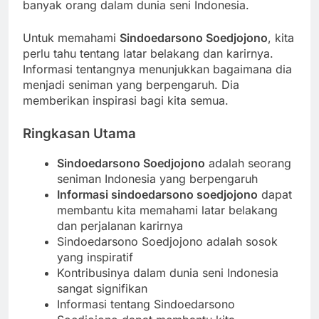
banyak orang dalam dunia seni Indonesia.
Untuk memahami
Sindoedarsono Soedjojono
, kita
perlu tahu tentang latar belakang dan karirnya.
Informasi tentangnya menunjukkan bagaimana dia
menjadi seniman yang berpengaruh. Dia
memberikan inspirasi bagi kita semua.
Ringkasan Utama
Sindoedarsono Soedjojono
adalah seorang
seniman Indonesia yang berpengaruh
Informasi sindoedarsono soedjojono
dapat
membantu kita memahami latar belakang
dan perjalanan karirnya
Sindoedarsono Soedjojono adalah sosok
yang inspiratif
Kontribusinya dalam dunia seni Indonesia
sangat signifikan
Informasi tentang Sindoedarsono